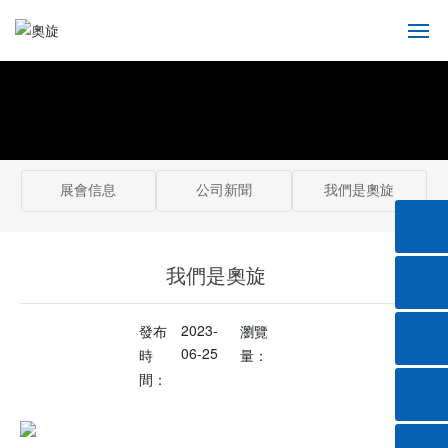
關
于
奧
旋
展會信息
公司新聞
我們是奧旋
產
品
中
心
我們是奧旋
應
2023-
發布
瀏覽
用
06-25
時
量：
范
間：
圍
新