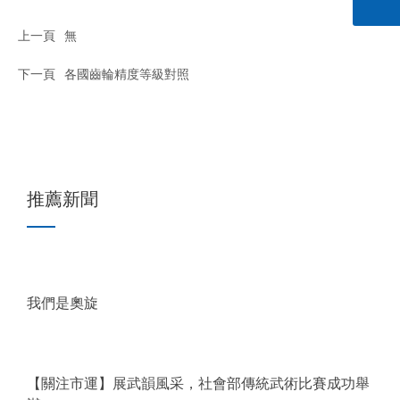
聞
上一頁
無
中
心
下一頁
各國齒輪精度等級對照
人
才
招
聘
推薦新聞
聯
系
我
們
我們是奧旋
EN
【關注市運】展武韻風采，社會部傳統武術比賽成功舉